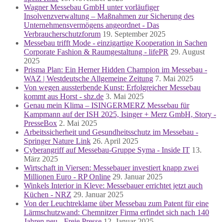
Wagner Messebau GmbH unter vorläufiger
Insolvenzverwaltung – Maßnahmen zur Sicherung des
Unternehmensvermögens angeordnet - Das
Verbraucherschutzforum
19. September 2025
Messebau trifft Mode - einzigartige Kooperation in Sachen
Corporate Fashion & Raumgestaltung - lifePR
29. August
2025
Prisma Plan: Ein Herner Hidden Champion im Messebau -
WAZ | Westdeutsche Allgemeine Zeitung
7. Mai 2025
Von wegen aussterbende Kunst: Erfolgreicher Messebau
kommt aus Horst - shz.de
3. Mai 2025
Genau mein Klima – ISINGERMERZ Messebau für
Kampmann auf der ISH 2025, Isinger + Merz GmbH, Story -
PresseBox
2. Mai 2025
Arbeitssicherheit und Gesundheitsschutz im Messebau -
Springer Nature Link
26. April 2025
Cyberangriff auf Messebau-Gruppe Syma - Inside IT
13.
März 2025
Wirtschaft in Viersen: Messebauer investiert knapp zwei
Millionen Euro - RP Online
29. Januar 2025
Winkels Interior in Kleve: Messebauer errichtet jetzt auch
Küchen - NRZ
29. Januar 2025
Von der Leuchtreklame über Messebau zum Patent für eine
Lärmschutzwand: Chemnitzer Firma erfindet sich nach 140
Jahren neu - Freie Presse
12. Januar 2025