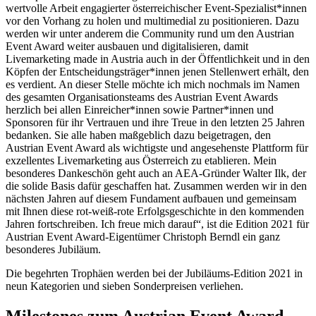
wertvolle Arbeit engagierter österreichischer Event-Spezialist*innen
vor den Vorhang zu holen und multimedial zu positionieren. Dazu
werden wir unter anderem die Community rund um den Austrian
Event Award weiter ausbauen und digitalisieren, damit
Livemarketing made in Austria auch in der Öffentlichkeit und in den
Köpfen der Entscheidungsträger*innen jenen Stellenwert erhält, den
es verdient. An dieser Stelle möchte ich mich nochmals im Namen
des gesamten Organisationsteams des Austrian Event Awards
herzlich bei allen Einreicher*innen sowie Partner*innen und
Sponsoren für ihr Vertrauen und ihre Treue in den letzten 25 Jahren
bedanken. Sie alle haben maßgeblich dazu beigetragen, den
Austrian Event Award als wichtigste und angesehenste Plattform für
exzellentes Livemarketing aus Österreich zu etablieren. Mein
besonderes Dankeschön geht auch an AEA-Gründer Walter Ilk, der
die solide Basis dafür geschaffen hat. Zusammen werden wir in den
nächsten Jahren auf diesem Fundament aufbauen und gemeinsam
mit Ihnen diese rot-weiß-rote Erfolgsgeschichte in den kommenden
Jahren fortschreiben. Ich freue mich darauf“, ist die Edition 2021 für
Austrian Event Award-Eigentümer Christoph Berndl ein ganz
besonderes Jubiläum.
Die begehrten Trophäen werden bei der Jubiläums-Edition 2021 in
neun Kategorien und sieben Sonderpreisen verliehen.