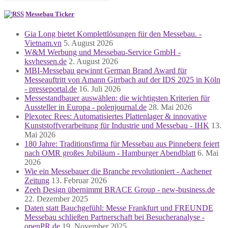
Messebau Ticker
Gia Long bietet Komplettlösungen für den Messebau. -
Vietnam.vn
5. August 2026
W&M Werbung und Messebau-Service GmbH -
ksvhessen.de
2. August 2026
MBI-Messebau gewinnt German Brand Award für
Messeauftritt von Amann Girrbach auf der IDS 2025 in Köln
- presseportal.de
16. Juli 2026
Messestandbauer auswählen: die wichtigsten Kriterien für
Aussteller in Europa - polenjournal.de
28. Mai 2026
Plexotec Rees: Automatisiertes Plattenlager & innovative
Kunststoffverarbeitung für Industrie und Messebau - IHK
13.
Mai 2026
180 Jahre: Traditionsfirma für Messebau aus Pinneberg feiert
nach OMR großes Jubiläum - Hamburger Abendblatt
6. Mai
2026
Wie ein Messebauer die Branche revolutioniert - Aachener
Zeitung
13. Februar 2026
Zeeh Design übernimmt BRACE Group - new-business.de
22. Dezember 2025
Daten statt Bauchgefühl: Messe Frankfurt und FREUNDE
Messebau schließen Partnerschaft bei Besucheranalyse -
openPR.de
19. November 2025