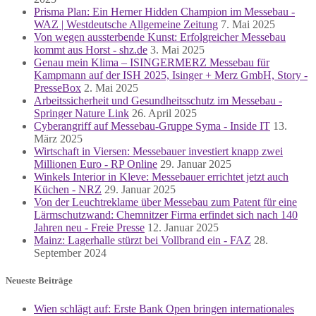
Prisma Plan: Ein Herner Hidden Champion im Messebau -
WAZ | Westdeutsche Allgemeine Zeitung
7. Mai 2025
Von wegen aussterbende Kunst: Erfolgreicher Messebau
kommt aus Horst - shz.de
3. Mai 2025
Genau mein Klima – ISINGERMERZ Messebau für
Kampmann auf der ISH 2025, Isinger + Merz GmbH, Story -
PresseBox
2. Mai 2025
Arbeitssicherheit und Gesundheitsschutz im Messebau -
Springer Nature Link
26. April 2025
Cyberangriff auf Messebau-Gruppe Syma - Inside IT
13.
März 2025
Wirtschaft in Viersen: Messebauer investiert knapp zwei
Millionen Euro - RP Online
29. Januar 2025
Winkels Interior in Kleve: Messebauer errichtet jetzt auch
Küchen - NRZ
29. Januar 2025
Von der Leuchtreklame über Messebau zum Patent für eine
Lärmschutzwand: Chemnitzer Firma erfindet sich nach 140
Jahren neu - Freie Presse
12. Januar 2025
Mainz: Lagerhalle stürzt bei Vollbrand ein - FAZ
28.
September 2024
Neueste Beiträge
Wien schlägt auf: Erste Bank Open bringen internationales