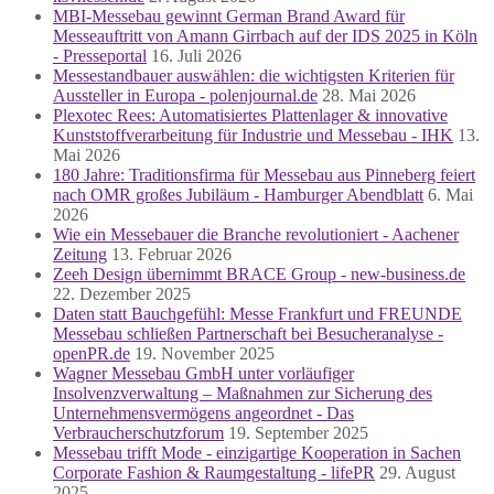
MBI-Messebau gewinnt German Brand Award für
Messeauftritt von Amann Girrbach auf der IDS 2025 in Köln
- Presseportal
16. Juli 2026
Messestandbauer auswählen: die wichtigsten Kriterien für
Aussteller in Europa - polenjournal.de
28. Mai 2026
Plexotec Rees: Automatisiertes Plattenlager & innovative
Kunststoffverarbeitung für Industrie und Messebau - IHK
13.
Mai 2026
180 Jahre: Traditionsfirma für Messebau aus Pinneberg feiert
nach OMR großes Jubiläum - Hamburger Abendblatt
6. Mai
2026
Wie ein Messebauer die Branche revolutioniert - Aachener
Zeitung
13. Februar 2026
Zeeh Design übernimmt BRACE Group - new-business.de
22. Dezember 2025
Daten statt Bauchgefühl: Messe Frankfurt und FREUNDE
Messebau schließen Partnerschaft bei Besucheranalyse -
openPR.de
19. November 2025
Wagner Messebau GmbH unter vorläufiger
Insolvenzverwaltung – Maßnahmen zur Sicherung des
Unternehmensvermögens angeordnet - Das
Verbraucherschutzforum
19. September 2025
Messebau trifft Mode - einzigartige Kooperation in Sachen
Corporate Fashion & Raumgestaltung - lifePR
29. August
2025