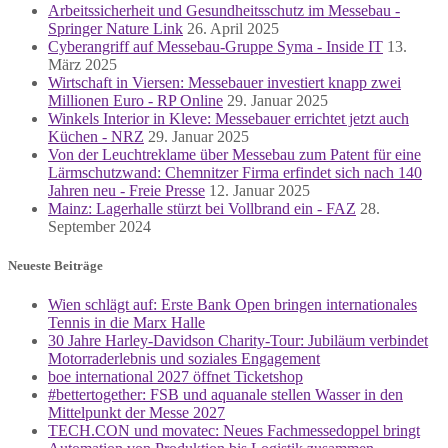
Arbeitssicherheit und Gesundheitsschutz im Messebau -
Springer Nature Link
26. April 2025
Cyberangriff auf Messebau-Gruppe Syma - Inside IT
13.
März 2025
Wirtschaft in Viersen: Messebauer investiert knapp zwei
Millionen Euro - RP Online
29. Januar 2025
Winkels Interior in Kleve: Messebauer errichtet jetzt auch
Küchen - NRZ
29. Januar 2025
Von der Leuchtreklame über Messebau zum Patent für eine
Lärmschutzwand: Chemnitzer Firma erfindet sich nach 140
Jahren neu - Freie Presse
12. Januar 2025
Mainz: Lagerhalle stürzt bei Vollbrand ein - FAZ
28.
September 2024
Neueste Beiträge
Wien schlägt auf: Erste Bank Open bringen internationales
Tennis in die Marx Halle
30 Jahre Harley-Davidson Charity-Tour: Jubiläum verbindet
Motorraderlebnis und soziales Engagement
boe international 2027 öffnet Ticketshop
#bettertogether: FSB und aquanale stellen Wasser in den
Mittelpunkt der Messe 2027
TECH.CON und movatec: Neues Fachmessedoppel bringt