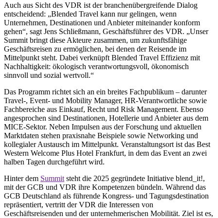
Auch aus Sicht des VDR ist der branchenübergreifende Dialog
entscheidend: „Blended Travel kann nur gelingen, wenn
Unternehmen, Destinationen und Anbieter miteinander konform
gehen“, sagt Jens Schließmann, Geschäftsführer des VDR. „Unser
Summit bringt diese Akteure zusammen, um zukunftsfähige
Geschäftsreisen zu ermöglichen, bei denen der Reisende im
Mittelpunkt steht. Dabei verknüpft Blended Travel Effizienz mit
Nachhaltigkeit: ökologisch verantwortungsvoll, ökonomisch
sinnvoll und sozial wertvoll.“
Das Programm richtet sich an ein breites Fachpublikum – darunter
Travel-, Event- und Mobility Manager, HR-Verantwortliche sowie
Fachbereiche aus Einkauf, Recht und Risk Management. Ebenso
angesprochen sind Destinationen, Hotellerie und Anbieter aus dem
MICE-Sektor. Neben Impulsen aus der Forschung und aktuellen
Marktdaten stehen praxisnahe Beispiele sowie Networking und
kollegialer Austausch im Mittelpunkt. Veranstaltungsort ist das Best
Western Welcome Plus Hotel Frankfurt, in dem das Event an zwei
halben Tagen durchgeführt wird.
Hinter dem
Summit
steht die 2025 gegründete Initiative blend_it!,
mit der GCB und VDR ihre Kompetenzen bündeln. Während das
GCB Deutschland als führende Kongress- und Tagungsdestination
repräsentiert, vertritt der VDR die Interessen von
Geschäftsreisenden und der unternehmerischen Mobilität. Ziel ist es,