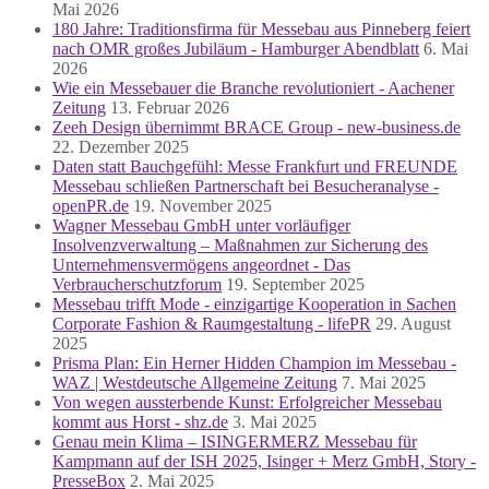
Mai 2026
180 Jahre: Traditionsfirma für Messebau aus Pinneberg feiert
nach OMR großes Jubiläum - Hamburger Abendblatt
6. Mai
2026
Wie ein Messebauer die Branche revolutioniert - Aachener
Zeitung
13. Februar 2026
Zeeh Design übernimmt BRACE Group - new-business.de
22. Dezember 2025
Daten statt Bauchgefühl: Messe Frankfurt und FREUNDE
Messebau schließen Partnerschaft bei Besucheranalyse -
openPR.de
19. November 2025
Wagner Messebau GmbH unter vorläufiger
Insolvenzverwaltung – Maßnahmen zur Sicherung des
Unternehmensvermögens angeordnet - Das
Verbraucherschutzforum
19. September 2025
Messebau trifft Mode - einzigartige Kooperation in Sachen
Corporate Fashion & Raumgestaltung - lifePR
29. August
2025
Prisma Plan: Ein Herner Hidden Champion im Messebau -
WAZ | Westdeutsche Allgemeine Zeitung
7. Mai 2025
Von wegen aussterbende Kunst: Erfolgreicher Messebau
kommt aus Horst - shz.de
3. Mai 2025
Genau mein Klima – ISINGERMERZ Messebau für
Kampmann auf der ISH 2025, Isinger + Merz GmbH, Story -
PresseBox
2. Mai 2025