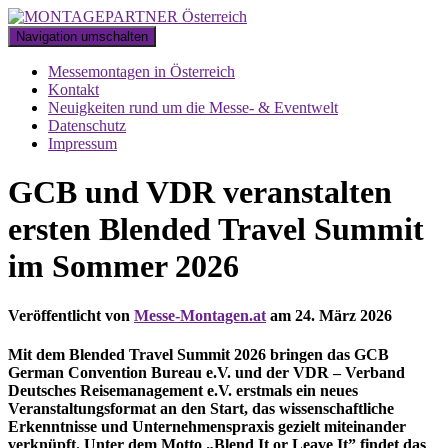
Navigation umschalten
Messemontagen in Österreich
Kontakt
Neuigkeiten rund um die Messe- & Eventwelt
Datenschutz
Impressum
GCB und VDR veranstalten
ersten Blended Travel Summit
im Sommer 2026
Veröffentlicht von
Messe-Montagen.at
am
24. März 2026
Mit dem Blended Travel Summit 2026 bringen das GCB
German Convention Bureau e.V. und der VDR – Verband
Deutsches Reisemanagement e.V. erstmals ein neues
Veranstaltungsformat an den Start, das wissenschaftliche
Erkenntnisse und Unternehmenspraxis gezielt miteinander
verknüpft. Unter dem Motto „Blend It or Leave It” findet das