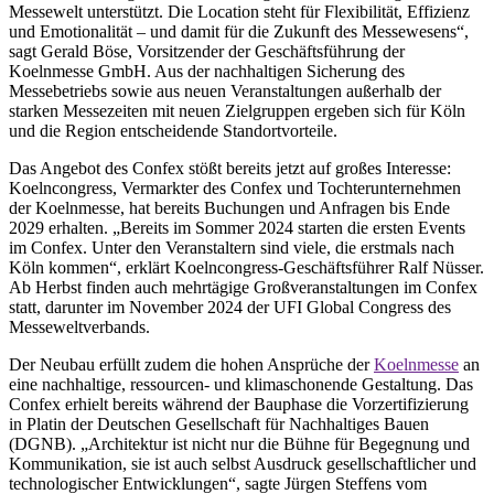
Messewelt unterstützt. Die Location steht für Flexibilität, Effizienz
und Emotionalität – und damit für die Zukunft des Messewesens“,
sagt Gerald Böse, Vorsitzender der Geschäftsführung der
Koelnmesse GmbH. Aus der nachhaltigen Sicherung des
Messebetriebs sowie aus neuen Veranstaltungen außerhalb der
starken Messezeiten mit neuen Zielgruppen ergeben sich für Köln
und die Region entscheidende Standortvorteile.
Das Angebot des Confex stößt bereits jetzt auf großes Interesse:
Koelncongress, Vermarkter des Confex und Tochterunternehmen
der Koelnmesse, hat bereits Buchungen und Anfragen bis Ende
2029 erhalten. „Bereits im Sommer 2024 starten die ersten Events
im Confex. Unter den Veranstaltern sind viele, die erstmals nach
Köln kommen“, erklärt Koelncongress-Geschäftsführer Ralf Nüsser.
Ab Herbst finden auch mehrtägige Großveranstaltungen im Confex
statt, darunter im November 2024 der UFI Global Congress des
Messeweltverbands.
Der Neubau erfüllt zudem die hohen Ansprüche der
Koelnmesse
an
eine nachhaltige, ressourcen- und klimaschonende Gestaltung. Das
Confex erhielt bereits während der Bauphase die Vorzertifizierung
in Platin der Deutschen Gesellschaft für Nachhaltiges Bauen
(DGNB). „Architektur ist nicht nur die Bühne für Begegnung und
Kommunikation, sie ist auch selbst Ausdruck gesellschaftlicher und
technologischer Entwicklungen“, sagte Jürgen Steffens vom