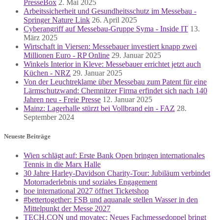
PresseBox
2. Mai 2025
Arbeitssicherheit und Gesundheitsschutz im Messebau -
Springer Nature Link
26. April 2025
Cyberangriff auf Messebau-Gruppe Syma - Inside IT
13.
März 2025
Wirtschaft in Viersen: Messebauer investiert knapp zwei
Millionen Euro - RP Online
29. Januar 2025
Winkels Interior in Kleve: Messebauer errichtet jetzt auch
Küchen - NRZ
29. Januar 2025
Von der Leuchtreklame über Messebau zum Patent für eine
Lärmschutzwand: Chemnitzer Firma erfindet sich nach 140
Jahren neu - Freie Presse
12. Januar 2025
Mainz: Lagerhalle stürzt bei Vollbrand ein - FAZ
28.
September 2024
Neueste Beiträge
Wien schlägt auf: Erste Bank Open bringen internationales
Tennis in die Marx Halle
30 Jahre Harley-Davidson Charity-Tour: Jubiläum verbindet
Motorraderlebnis und soziales Engagement
boe international 2027 öffnet Ticketshop
#bettertogether: FSB und aquanale stellen Wasser in den
Mittelpunkt der Messe 2027
TECH.CON und movatec: Neues Fachmessedoppel bringt