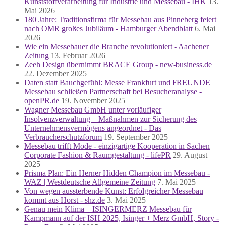
Kunststoffverarbeitung für Industrie und Messebau - IHK
13.
Mai 2026
180 Jahre: Traditionsfirma für Messebau aus Pinneberg feiert
nach OMR großes Jubiläum - Hamburger Abendblatt
6. Mai
2026
Wie ein Messebauer die Branche revolutioniert - Aachener
Zeitung
13. Februar 2026
Zeeh Design übernimmt BRACE Group - new-business.de
22. Dezember 2025
Daten statt Bauchgefühl: Messe Frankfurt und FREUNDE
Messebau schließen Partnerschaft bei Besucheranalyse -
openPR.de
19. November 2025
Wagner Messebau GmbH unter vorläufiger
Insolvenzverwaltung – Maßnahmen zur Sicherung des
Unternehmensvermögens angeordnet - Das
Verbraucherschutzforum
19. September 2025
Messebau trifft Mode - einzigartige Kooperation in Sachen
Corporate Fashion & Raumgestaltung - lifePR
29. August
2025
Prisma Plan: Ein Herner Hidden Champion im Messebau -
WAZ | Westdeutsche Allgemeine Zeitung
7. Mai 2025
Von wegen aussterbende Kunst: Erfolgreicher Messebau
kommt aus Horst - shz.de
3. Mai 2025
Genau mein Klima – ISINGERMERZ Messebau für
Kampmann auf der ISH 2025, Isinger + Merz GmbH, Story -