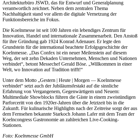
Architekturbüro JSWD, das für Entwurf und Generalplanung
verantwortlich zeichnet. Neben dem zentralen Thema
Nachhaltigkeit stand vor allem die digitale Vernetzung der
Funktionsbereiche im Fokus.
Die Koelnmesse ist seit 100 Jahren ein lebendiges Zentrum für
Innovation, Handel und internationale Zusammenarbeit. Den Anstoß
für ihre Gründung gab 1924 Konrad Adenauer. Er legte den
Grundstein für die international beachtete Erfolgsgeschichte der
Koelnmesse. „Das Confex ist ein neuer Meilenstein auf diesem
Weg, der seit zehn Dekaden Unternehmen, Menschen und Nationen
verbindet“, betont Messechef Gerald Böse. „Willkommen in einer
Welt, wo Innovation auf Tradition trifft!“
Unter dem Motto „Gestern | Heute | Morgen — Koelnmesse
verbindet“ setzt auch der Jubiläumsfestakt auf die sinnliche
Erfahrung von Vergangenem, Gegenwärtigem und Neuem:
Multimediale Showblocks führen die Gäste in einem zweistündigen
Parforceritt von den 1920er-Jahren über die Jetztzeit bis in die
Zukunft. Für kulinarische Highlights nach der Zeitreise sorgt der aus
dem Fernsehen bekannte Starkoch Johann Lafer mit dem Team der
Koelncongress Gastronomie an zahlreichen Live-Cooking-
Stationen.
Foto: Koelnmesse GmbH