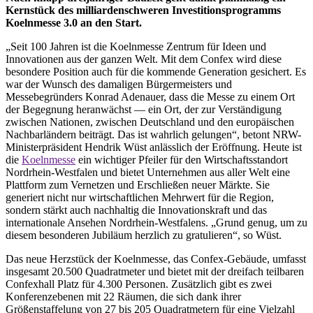
Kernstück des milliardenschweren Investitionsprogramms
Koelnmesse 3.0 an den Start.
„Seit 100 Jahren ist die Koelnmesse Zentrum für Ideen und
Innovationen aus der ganzen Welt. Mit dem Confex wird diese
besondere Position auch für die kommende Generation gesichert. Es
war der Wunsch des damaligen Bürgermeisters und
Messebegründers Konrad Adenauer, dass die Messe zu einem Ort
der Begegnung heranwächst — ein Ort, der zur Verständigung
zwischen Nationen, zwischen Deutschland und den europäischen
Nachbarländern beiträgt. Das ist wahrlich gelungen“, betont NRW-
Ministerpräsident Hendrik Wüst anlässlich der Eröffnung. Heute ist
die
Koelnmesse
ein wichtiger Pfeiler für den Wirtschaftsstandort
Nordrhein-Westfalen und bietet Unternehmen aus aller Welt eine
Plattform zum Vernetzen und Erschließen neuer Märkte. Sie
generiert nicht nur wirtschaftlichen Mehrwert für die Region,
sondern stärkt auch nachhaltig die Innovationskraft und das
internationale Ansehen Nordrhein-Westfalens. „Grund genug, um zu
diesem besonderen Jubiläum herzlich zu gratulieren“, so Wüst.
Das neue Herzstück der Koelnmesse, das Confex-Gebäude, umfasst
insgesamt 20.500 Quadratmeter und bietet mit der dreifach teilbaren
Confexhall Platz für 4.300 Personen. Zusätzlich gibt es zwei
Konferenzebenen mit 22 Räumen, die sich dank ihrer
Größenstaffelung von 27 bis 205 Quadratmetern für eine Vielzahl