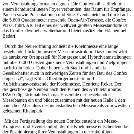
von Veranstaltungsformaten eignen. Die Confexhall ist direkt mit
einem lichtdurchfluteten Foyer verbunden, das Raum für Empfänge,
Pausen sowie Präsentationen und Side-Events bietet und direkt auf
die 5.600 Quadratmeter messende Open-Air-Terrasse, die Confex
Plaza, führt. Als Teil eines der weltweit größten Messestandorte ist
das Confex flexibel erweiterbar und bietet zusätzliche Flächen bei
Bedarf.
„Durch die Neueröffnung schließt die Koelnmesse eine lange
bestehende Lücke in unserer Messeinfrastruktur. Das Confex wird
als attraktiver Ort speziell für Kongresse und Hybridveranstaltungen
mit über 6.000 Gästen ganz neue Veranstaltungen und Zielgruppen
nach Köln holen. Daher haben sich Stadt und Land als
Gesellschafter auch in schwierigen Zeiten für den Bau des Confex
eingesetzt“, sagt Kölns Oberbürgermeisterin und
Aufsichtsratsvorsitzende der Koelnmesse, Henriette Reker. Der
dreigeschossige Neubau nach den Plänen des Architekturbüros
JSWD fügt sich nahtlos in das Ensemble der bestehenden
Messebauten ein und bildet zusammen mit der neuen Halle 1 den
baulichen Abschluss des innerstädtischen Messeareals zum westlich
gelegenen Rheinpark.
„Mit der Fertigstellung des neuen Confex entsteht ein Messe-,
Kongress- und Eventstandort, der die Koelnmesse entscheidend bei
der Positionierung ihrer Veranstaltungen in der zukünftigen