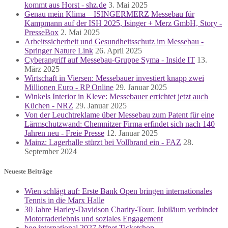
kommt aus Horst - shz.de
3. Mai 2025
Genau mein Klima – ISINGERMERZ Messebau für
Kampmann auf der ISH 2025, Isinger + Merz GmbH, Story -
PresseBox
2. Mai 2025
Arbeitssicherheit und Gesundheitsschutz im Messebau -
Springer Nature Link
26. April 2025
Cyberangriff auf Messebau-Gruppe Syma - Inside IT
13.
März 2025
Wirtschaft in Viersen: Messebauer investiert knapp zwei
Millionen Euro - RP Online
29. Januar 2025
Winkels Interior in Kleve: Messebauer errichtet jetzt auch
Küchen - NRZ
29. Januar 2025
Von der Leuchtreklame über Messebau zum Patent für eine
Lärmschutzwand: Chemnitzer Firma erfindet sich nach 140
Jahren neu - Freie Presse
12. Januar 2025
Mainz: Lagerhalle stürzt bei Vollbrand ein - FAZ
28.
September 2024
Neueste Beiträge
Wien schlägt auf: Erste Bank Open bringen internationales
Tennis in die Marx Halle
30 Jahre Harley-Davidson Charity-Tour: Jubiläum verbindet
Motorraderlebnis und soziales Engagement
boe international 2027 öffnet Ticketshop