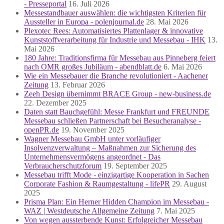
- Presseportal
16. Juli 2026
Messestandbauer auswählen: die wichtigsten Kriterien für
Aussteller in Europa - polenjournal.de
28. Mai 2026
Plexotec Rees: Automatisiertes Plattenlager & innovative
Kunststoffverarbeitung für Industrie und Messebau - IHK
13.
Mai 2026
180 Jahre: Traditionsfirma für Messebau aus Pinneberg feiert
nach OMR großes Jubiläum - abendblatt.de
6. Mai 2026
Wie ein Messebauer die Branche revolutioniert - Aachener
Zeitung
13. Februar 2026
Zeeh Design übernimmt BRACE Group - new-business.de
22. Dezember 2025
Daten statt Bauchgefühl: Messe Frankfurt und FREUNDE
Messebau schließen Partnerschaft bei Besucheranalyse -
openPR.de
19. November 2025
Wagner Messebau GmbH unter vorläufiger
Insolvenzverwaltung – Maßnahmen zur Sicherung des
Unternehmensvermögens angeordnet - Das
Verbraucherschutzforum
19. September 2025
Messebau trifft Mode - einzigartige Kooperation in Sachen
Corporate Fashion & Raumgestaltung - lifePR
29. August
2025
Prisma Plan: Ein Herner Hidden Champion im Messebau -
WAZ | Westdeutsche Allgemeine Zeitung
7. Mai 2025
Von wegen aussterbende Kunst: Erfolgreicher Messebau