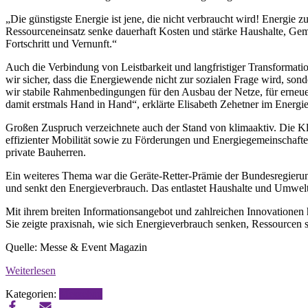
„Die günstigste Energie ist jene, die nicht verbraucht wird! Energie 
Ressourceneinsatz senke dauerhaft Kosten und stärke Haushalte, Gem
Fortschritt und Vernunft.“
Auch die Verbindung von Leistbarkeit und langfristiger Transformatio
wir sicher, dass die Energiewende nicht zur sozialen Frage wird, sond
wir stabile Rahmenbedingungen für den Ausbau der Netze, für erneue
damit erstmals Hand in Hand“, erklärte Elisabeth Zehetner im Energie
Großen Zuspruch verzeichnete auch der Stand von
klimaaktiv
. Die K
effizienter Mobilität sowie zu Förderungen und Energiegemeinschaft
private Bauherren.
Ein weiteres Thema war die Geräte-Retter-Prämie der Bundesregierung
und senkt den Energieverbrauch. Das entlastet Haushalte und Umwelt
Mit ihrem breiten Informationsangebot und zahlreichen Innovationen h
Sie zeigte praxisnah, wie sich Energieverbrauch senken, Ressourcen 
Quelle: Messe & Event Magazin
Weiterlesen
Kategorien:
Messebau