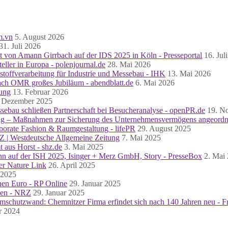
m.vn
5. August 2026
31. Juli 2026
von Amann Girrbach auf der IDS 2025 in Köln - Presseportal
16. Jul
eller in Europa - polenjournal.de
28. Mai 2026
tstoffverarbeitung für Industrie und Messebau - IHK
13. Mai 2026
nach OMR großes Jubiläum - abendblatt.de
6. Mai 2026
tung
13. Februar 2026
. Dezember 2025
bau schließen Partnerschaft bei Besucheranalyse - openPR.de
19. N
ng – Maßnahmen zur Sicherung des Unternehmensvermögens angeordne
rporate Fashion & Raumgestaltung - lifePR
29. August 2025
 | Westdeutsche Allgemeine Zeitung
7. Mai 2025
aus Horst - shz.de
3. Mai 2025
uf der ISH 2025, Isinger + Merz GmbH, Story - PresseBox
2. Mai
er Nature Link
26. April 2025
 2025
onen Euro - RP Online
29. Januar 2025
chen - NRZ
29. Januar 2025
schutzwand: Chemnitzer Firma erfindet sich nach 140 Jahren neu - Fr
r 2024