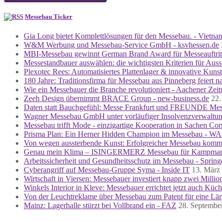
Messebau Ticker
Gia Long bietet Komplettlösungen für den Messebau. - Vietna
W&M Werbung und Messebau-Service GmbH - ksvhessen.de
MBI-Messebau gewinnt German Brand Award für Messeauftritt 
Messestandbauer auswählen: die wichtigsten Kriterien für Ausst
Plexotec Rees: Automatisiertes Plattenlager & innovative Kuns
180 Jahre: Traditionsfirma für Messebau aus Pinneberg feiert 
Wie ein Messebauer die Branche revolutioniert - Aachener Zei
Zeeh Design übernimmt BRACE Group - new-business.de
22
Daten statt Bauchgefühl: Messe Frankfurt und FREUNDE Messe
Wagner Messebau GmbH unter vorläufiger Insolvenzverwaltu
Messebau trifft Mode - einzigartige Kooperation in Sachen Co
Prisma Plan: Ein Herner Hidden Champion im Messebau - WAZ
Von wegen aussterbende Kunst: Erfolgreicher Messebau kommt 
Genau mein Klima – ISINGERMERZ Messebau für Kampmann a
Arbeitssicherheit und Gesundheitsschutz im Messebau - Spring
Cyberangriff auf Messebau-Gruppe Syma - Inside IT
13. März
Wirtschaft in Viersen: Messebauer investiert knapp zwei Milli
Winkels Interior in Kleve: Messebauer errichtet jetzt auch Kü
Von der Leuchtreklame über Messebau zum Patent für eine Lärm
Mainz: Lagerhalle stürzt bei Vollbrand ein - FAZ
28. Septembe