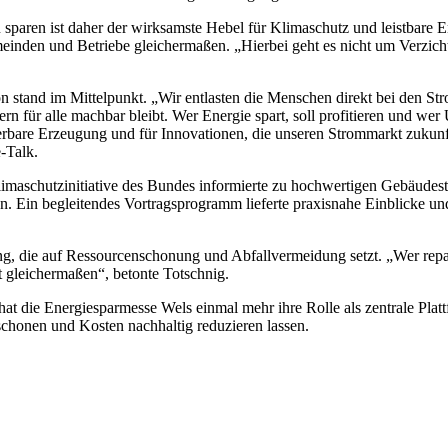
zu sparen ist daher der wirksamste Hebel für Klimaschutz und leistbare E
einden und Betriebe gleichermaßen. „Hierbei geht es nicht um Verzich
n stand im Mittelpunkt. „Wir entlasten die Menschen direkt bei den Str
ern für alle machbar bleibt. Wer Energie spart, soll profitieren und we
rbare Erzeugung und für Innovationen, die unseren Strommarkt zukunft
-Talk.
limaschutzinitiative des Bundes informierte zu hochwertigen Gebäudes
en. Ein begleitendes Vortragsprogramm lieferte praxisnahe Einblicke
, die auf Ressourcenschonung und Abfallvermeidung setzt. „Wer reparie
 gleichermaßen“, betonte Totschnig.
at die Energiesparmesse Wels einmal mehr ihre Rolle als zentrale Platt
schonen und Kosten nachhaltig reduzieren lassen.