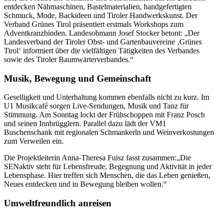
entdecken Nähmaschinen, Bastelmaterialien, handgefertigten
Schmuck, Mode, Backideen und Tiroler Handwerkskunst. Der
Verband Grünes Tirol präsentiert erstmals Workshops zum
Adventkranzbinden. Landesobmann Josef Stocker betont: „Der
Landesverband der Tiroler Obst- und Gartenbauvereine ‚Grünes
Tirol‘ informiert über die vielfältigen Tätigkeiten des Verbandes
sowie des Tiroler Baumwärterverbandes.“
Musik, Bewegung und Gemeinschaft
Geselligkeit und Unterhaltung kommen ebenfalls nicht zu kurz. Im
U1 Musikcafé sorgen Live-Sendungen, Musik und Tanz für
Stimmung. Am Sonntag lockt der Frühschoppen mit Franz Posch
und seinen Innbrügglern. Parallel dazu lädt der VM1
Buschenschank mit regionalen Schmankerln und Weinverkostungen
zum Verweilen ein.
Die Projektleiterin Anna-Theresa Fuisz fasst zusammen:„Die
SENaktiv steht für Lebensfreude, Begegnung und Aktivität in jeder
Lebensphase. Hier treffen sich Menschen, die das Leben genießen,
Neues entdecken und in Bewegung bleiben wollen.“
Umweltfreundlich anreisen