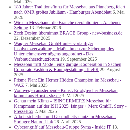
Mai 2026
180 Jahre: Traditionsfirma für Messebau aus Pinneberg feiert
nach OMR großes Jubiläum - Hamburger Abendblatt
6. Mai
2026
Wie ein Messebauer die Branche revolutioniert - Aachener
Zeitung
13. Februar 2026
Zeeh Design übernimmt BRACE Group - new-business.de
22. Dezember 2025
Wagner Messebau GmbH unter vorläufiger
Insolvenzverwaltung – Maßnahmen zur Sicherung des
Unternehmensvermögens angeordnet - Das
Verbraucherschutzforum
19. September 2025
Messebau trifft Mode - einzigartige Kooperation in Sachen
Corporate Fashion & Raumgestaltung - lifePR
29. August
2025
Prisma Plan: Ein Herner Hidden Champion im Messebau -
WAZ
7. Mai 2025
Von wegen aussterbende Kunst: Erfolgreicher Messebau
kommt aus Horst - shz.de
3. Mai 2025
Genau mein Klima – ISINGERMERZ Messebau für
Kampmann auf der ISH 2025, Isinger + Merz GmbH, Story -
PresseBox
2. Mai 2025
Arbeitssicherheit und Gesundheitsschutz im Messebau -
Springer Nature Link
26. April 2025
Cyberangriff auf Messebau-Gruppe Syma - Inside IT
13.