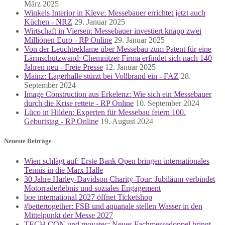
März 2025
Winkels Interior in Kleve: Messebauer errichtet jetzt auch
Küchen - NRZ
29. Januar 2025
Wirtschaft in Viersen: Messebauer investiert knapp zwei
Millionen Euro - RP Online
29. Januar 2025
Von der Leuchtreklame über Messebau zum Patent für eine
Lärmschutzwand: Chemnitzer Firma erfindet sich nach 140
Jahren neu - Freie Presse
12. Januar 2025
Mainz: Lagerhalle stürzt bei Vollbrand ein - FAZ
28.
September 2024
Image Construction aus Erkelenz: Wie sich ein Messebauer
durch die Krise rettete - RP Online
10. September 2024
Lüco in Hilden: Experten für Messebau feiern 100.
Geburtstag - RP Online
19. August 2024
Neueste Beiträge
Wien schlägt auf: Erste Bank Open bringen internationales
Tennis in die Marx Halle
30 Jahre Harley-Davidson Charity-Tour: Jubiläum verbindet
Motorraderlebnis und soziales Engagement
boe international 2027 öffnet Ticketshop
#bettertogether: FSB und aquanale stellen Wasser in den
Mittelpunkt der Messe 2027
TECH.CON und movatec: Neues Fachmessedoppel bringt