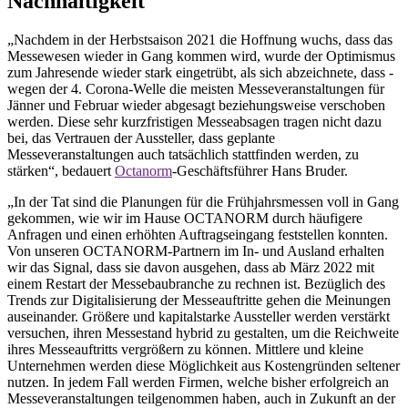
Nachhaltigkeit
„Nachdem in der Herbstsaison 2021 die Hoffnung wuchs, dass das
Messewesen wieder in Gang kommen wird, wurde der Optimismus
zum Jahresende wieder stark eingetrübt, als sich abzeichnete, dass ­
wegen der 4. Corona-Welle die meisten Messeveranstaltungen für
Jänner und Februar wieder abgesagt beziehungsweise verschoben
werden. Diese sehr kurzfristigen Messeabsagen tragen nicht dazu
bei, das Vertrauen der Aussteller, dass ­geplante
Messeveranstaltungen auch tatsächlich stattfinden werden, zu
stärken“, bedauert
Octanorm
-Geschäftsführer Hans Bruder.
„In der Tat sind die Planungen für die Frühjahrsmessen voll in Gang
gekommen, wie wir im Hause OCTANORM durch häufigere
Anfragen und ­einen erhöhten Auftragseingang feststellen konnten.
Von unseren OCTANORM-Partnern im In- und Ausland erhalten
wir das ­Signal, dass sie ­davon ausgehen, dass ab März 2022 mit
einem Restart der ­Messebaubranche zu rechnen ist. Bezüglich des
Trends zur Digitalisierung der Messeauftritte gehen die Meinungen
auseinander. Größere und kapitalstarke Aussteller werden verstärkt
versuchen, ­ihren Messestand hybrid zu gestalten, um die Reichweite
ihres Messeauftritts vergrößern zu können. Mittlere und kleine
Unternehmen werden diese Möglichkeit aus Kostengründen seltener
nutzen. In ­jedem Fall werden Firmen, welche bisher erfolgreich an
Messeveranstaltungen teilgenommen haben, auch in Zukunft an der