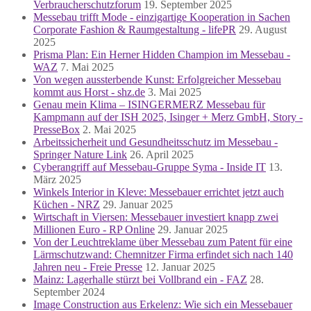
Verbraucherschutzforum
19. September 2025
Messebau trifft Mode - einzigartige Kooperation in Sachen
Corporate Fashion & Raumgestaltung - lifePR
29. August
2025
Prisma Plan: Ein Herner Hidden Champion im Messebau -
WAZ
7. Mai 2025
Von wegen aussterbende Kunst: Erfolgreicher Messebau
kommt aus Horst - shz.de
3. Mai 2025
Genau mein Klima – ISINGERMERZ Messebau für
Kampmann auf der ISH 2025, Isinger + Merz GmbH, Story -
PresseBox
2. Mai 2025
Arbeitssicherheit und Gesundheitsschutz im Messebau -
Springer Nature Link
26. April 2025
Cyberangriff auf Messebau-Gruppe Syma - Inside IT
13.
März 2025
Winkels Interior in Kleve: Messebauer errichtet jetzt auch
Küchen - NRZ
29. Januar 2025
Wirtschaft in Viersen: Messebauer investiert knapp zwei
Millionen Euro - RP Online
29. Januar 2025
Von der Leuchtreklame über Messebau zum Patent für eine
Lärmschutzwand: Chemnitzer Firma erfindet sich nach 140
Jahren neu - Freie Presse
12. Januar 2025
Mainz: Lagerhalle stürzt bei Vollbrand ein - FAZ
28.
September 2024
Image Construction aus Erkelenz: Wie sich ein Messebauer