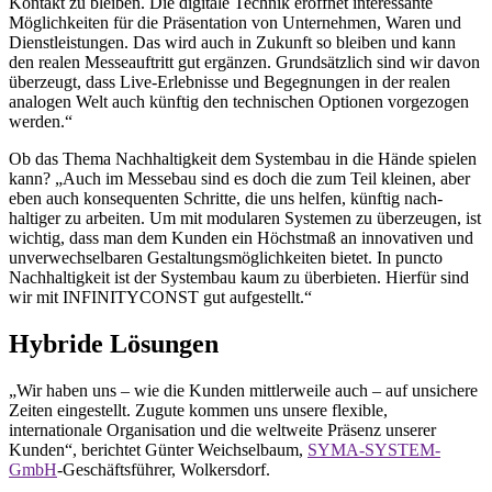
Kontakt zu bleiben. Die digitale Technik eröffnet interessante
Möglichkeiten für die Präsentation von Unternehmen, Waren und
Dienstleistungen. Das wird auch in Zukunft so bleiben und kann
den realen Messeauftritt gut ergänzen. Grundsätzlich sind wir davon
überzeugt, dass Live-Erlebnisse und Begegnungen in der realen
analogen Welt auch künftig den technischen Optionen vorgezogen
werden.“
Ob das Thema Nachhaltigkeit dem Systembau in die Hände spielen
kann? „Auch im Messebau sind es doch die zum Teil ­kleinen, aber
eben auch konsequenten Schritte, die uns helfen, künftig nach­
haltiger zu arbeiten. Um mit modularen Systemen zu überzeugen, ist
wichtig, dass man dem Kunden ein Höchstmaß an innovativen und
unverwechselbaren Gestaltungsmöglichkeiten bietet. In puncto
Nachhaltigkeit ist der Systembau kaum zu überbieten. Hierfür sind
wir mit INFINITYCONST gut aufgestellt.“
Hybride Lösungen
„Wir haben uns – wie die Kunden mittlerweile auch – auf unsichere
Zeiten eingestellt. Zugute kommen uns unsere flexible,
internationale Organisation und die weltweite Präsenz unserer
Kunden“, berichtet Günter Weichselbaum,
SYMA-SYSTEM-
GmbH
-Geschäftsführer, Wolkersdorf.