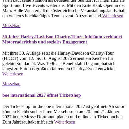
Wien baut seine Position als bedeutender Standort für internationale
Sport- und Live-Events weiter aus: Mit den Erste Bank Open in der
Marx Halle Wien erhält die österreichische Veranstaltungslandschaft
ein weiteres hochkarätiges Tennisevent. Ab sofort sind
Weiterlesen
Messebau
30 Jahre Harley-Davidson Charity-Tour: Jubiläum verbindet
Motorraderlebnis und soziales Engagement
Mit ihrer 30. Auflage setzt die Harley-Davidson Charity-Tour
(HDCT) vom 12. bis 16. August 2026 erneut ein Zeichen für
gelebte Solidarität. Was 1996 als Benefizfahrt begann, hat sich
längst zu Europas größtem fahrenden Charity-Event entwickelt.
Weiterlesen
Messebau
boe international 2027 öffnet Ticketshop
Der Ticketshop für die boe international 2027 ist geöffnet: Ab sofort
können Fachbesucher ihren Messebesuch am 20. und 21. Jänner
2027 in der Messe Dortmund planen und online ein Ticket buchen.
Zum Jahresauftakt trifft sich
Weiterlesen