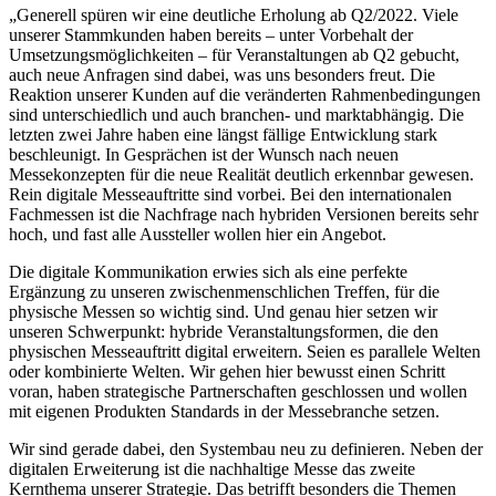
„Generell spüren wir eine deutliche Erholung ab Q2/2022. Viele
unserer Stammkunden haben bereits – unter ­Vorbehalt der
Umsetzungsmöglichkeiten – für Veranstaltungen ab Q2 gebucht,
auch neue Anfragen sind dabei, was uns besonders freut. Die
Reaktion unserer Kunden auf die ­veränderten Rahmenbedingungen
sind unterschiedlich und auch branchen- und marktabhängig. Die
letzten zwei Jahre haben eine längst ­fällige Entwicklung stark
beschleunigt. In Gesprächen ist der Wunsch nach neuen
Messekonzepten für die neue Realität deutlich erkennbar gewesen.
Rein digitale Messeauftritte sind vorbei. Bei den inter­nationalen
Fachmessen ist die Nachfrage nach hybriden Versionen bereits sehr
hoch, und fast alle Aussteller wollen hier ein Angebot.
Die digitale Kommunikation erwies sich als eine perfekte
Ergänzung zu unseren zwischenmenschlichen Treffen, für die
physische Messen so wichtig sind. Und genau hier setzen wir
unseren Schwerpunkt: hybride Veranstaltungsformen, die den
physischen Messeauftritt digital erweitern. Seien es parallele Welten
oder kombinierte Welten. Wir gehen hier bewusst einen Schritt
voran, haben strate­gische Partnerschaften geschlossen und wollen
mit eigenen Produkten Standards in der Messebranche setzen.
Wir sind gerade dabei, den Systembau neu zu definieren. Neben der
digitalen ­Erweiterung ist die nachhaltige Messe das zweite
Kernthema unserer Strategie. Das betrifft besonders die Themen