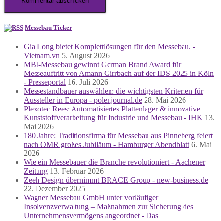
Messebau Ticker
Gia Long bietet Komplettlösungen für den Messebau. -
Vietnam.vn
5. August 2026
MBI-Messebau gewinnt German Brand Award für
Messeauftritt von Amann Girrbach auf der IDS 2025 in Köln
- Presseportal
16. Juli 2026
Messestandbauer auswählen: die wichtigsten Kriterien für
Aussteller in Europa - polenjournal.de
28. Mai 2026
Plexotec Rees: Automatisiertes Plattenlager & innovative
Kunststoffverarbeitung für Industrie und Messebau - IHK
13.
Mai 2026
180 Jahre: Traditionsfirma für Messebau aus Pinneberg feiert
nach OMR großes Jubiläum - Hamburger Abendblatt
6. Mai
2026
Wie ein Messebauer die Branche revolutioniert - Aachener
Zeitung
13. Februar 2026
Zeeh Design übernimmt BRACE Group - new-business.de
22. Dezember 2025
Wagner Messebau GmbH unter vorläufiger
Insolvenzverwaltung – Maßnahmen zur Sicherung des
Unternehmensvermögens angeordnet - Das