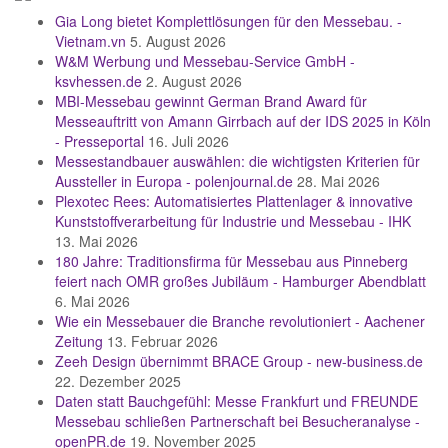
Gia Long bietet Komplettlösungen für den Messebau. -
Vietnam.vn
5. August 2026
W&M Werbung und Messebau-Service GmbH -
ksvhessen.de
2. August 2026
MBI-Messebau gewinnt German Brand Award für
Messeauftritt von Amann Girrbach auf der IDS 2025 in Köln
- Presseportal
16. Juli 2026
Messestandbauer auswählen: die wichtigsten Kriterien für
Aussteller in Europa - polenjournal.de
28. Mai 2026
Plexotec Rees: Automatisiertes Plattenlager & innovative
Kunststoffverarbeitung für Industrie und Messebau - IHK
13. Mai 2026
180 Jahre: Traditionsfirma für Messebau aus Pinneberg
feiert nach OMR großes Jubiläum - Hamburger Abendblatt
6. Mai 2026
Wie ein Messebauer die Branche revolutioniert - Aachener
Zeitung
13. Februar 2026
Zeeh Design übernimmt BRACE Group - new-business.de
22. Dezember 2025
Daten statt Bauchgefühl: Messe Frankfurt und FREUNDE
Messebau schließen Partnerschaft bei Besucheranalyse -
openPR.de
19. November 2025