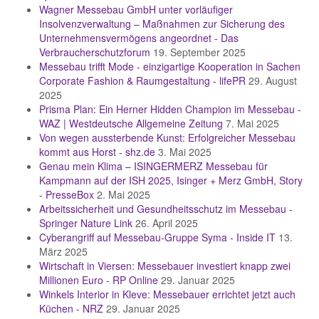
Wagner Messebau GmbH unter vorläufiger
Insolvenzverwaltung – Maßnahmen zur Sicherung des
Unternehmensvermögens angeordnet - Das
Verbraucherschutzforum
19. September 2025
Messebau trifft Mode - einzigartige Kooperation in Sachen
Corporate Fashion & Raumgestaltung - lifePR
29. August
2025
Prisma Plan: Ein Herner Hidden Champion im Messebau -
WAZ | Westdeutsche Allgemeine Zeitung
7. Mai 2025
Von wegen aussterbende Kunst: Erfolgreicher Messebau
kommt aus Horst - shz.de
3. Mai 2025
Genau mein Klima – ISINGERMERZ Messebau für
Kampmann auf der ISH 2025, Isinger + Merz GmbH, Story
- PresseBox
2. Mai 2025
Arbeitssicherheit und Gesundheitsschutz im Messebau -
Springer Nature Link
26. April 2025
Cyberangriff auf Messebau-Gruppe Syma - Inside IT
13.
März 2025
Wirtschaft in Viersen: Messebauer investiert knapp zwei
Millionen Euro - RP Online
29. Januar 2025
Winkels Interior in Kleve: Messebauer errichtet jetzt auch
Küchen - NRZ
29. Januar 2025