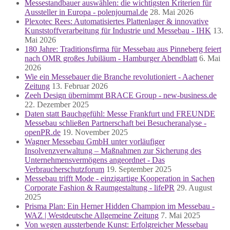
Messestandbauer auswählen: die wichtigsten Kriterien für
Aussteller in Europa - polenjournal.de
28. Mai 2026
Plexotec Rees: Automatisiertes Plattenlager & innovative
Kunststoffverarbeitung für Industrie und Messebau - IHK
13.
Mai 2026
180 Jahre: Traditionsfirma für Messebau aus Pinneberg feiert
nach OMR großes Jubiläum - Hamburger Abendblatt
6. Mai
2026
Wie ein Messebauer die Branche revolutioniert - Aachener
Zeitung
13. Februar 2026
Zeeh Design übernimmt BRACE Group - new-business.de
22. Dezember 2025
Daten statt Bauchgefühl: Messe Frankfurt und FREUNDE
Messebau schließen Partnerschaft bei Besucheranalyse -
openPR.de
19. November 2025
Wagner Messebau GmbH unter vorläufiger
Insolvenzverwaltung – Maßnahmen zur Sicherung des
Unternehmensvermögens angeordnet - Das
Verbraucherschutzforum
19. September 2025
Messebau trifft Mode - einzigartige Kooperation in Sachen
Corporate Fashion & Raumgestaltung - lifePR
29. August
2025
Prisma Plan: Ein Herner Hidden Champion im Messebau -
WAZ | Westdeutsche Allgemeine Zeitung
7. Mai 2025
Von wegen aussterbende Kunst: Erfolgreicher Messebau