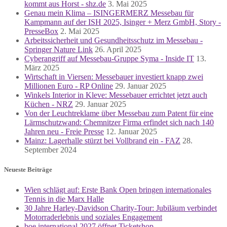
kommt aus Horst - shz.de
3. Mai 2025
Genau mein Klima – ISINGERMERZ Messebau für
Kampmann auf der ISH 2025, Isinger + Merz GmbH, Story -
PresseBox
2. Mai 2025
Arbeitssicherheit und Gesundheitsschutz im Messebau -
Springer Nature Link
26. April 2025
Cyberangriff auf Messebau-Gruppe Syma - Inside IT
13.
März 2025
Wirtschaft in Viersen: Messebauer investiert knapp zwei
Millionen Euro - RP Online
29. Januar 2025
Winkels Interior in Kleve: Messebauer errichtet jetzt auch
Küchen - NRZ
29. Januar 2025
Von der Leuchtreklame über Messebau zum Patent für eine
Lärmschutzwand: Chemnitzer Firma erfindet sich nach 140
Jahren neu - Freie Presse
12. Januar 2025
Mainz: Lagerhalle stürzt bei Vollbrand ein - FAZ
28.
September 2024
Neueste Beiträge
Wien schlägt auf: Erste Bank Open bringen internationales
Tennis in die Marx Halle
30 Jahre Harley-Davidson Charity-Tour: Jubiläum verbindet
Motorraderlebnis und soziales Engagement
boe international 2027 öffnet Ticketshop