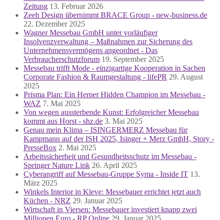
Zeitung
13. Februar 2026
Zeeh Design übernimmt BRACE Group - new-business.de
22. Dezember 2025
Wagner Messebau GmbH unter vorläufiger
Insolvenzverwaltung – Maßnahmen zur Sicherung des
Unternehmensvermögens angeordnet - Das
Verbraucherschutzforum
19. September 2025
Messebau trifft Mode - einzigartige Kooperation in Sachen
Corporate Fashion & Raumgestaltung - lifePR
29. August
2025
Prisma Plan: Ein Herner Hidden Champion im Messebau -
WAZ
7. Mai 2025
Von wegen aussterbende Kunst: Erfolgreicher Messebau
kommt aus Horst - shz.de
3. Mai 2025
Genau mein Klima – ISINGERMERZ Messebau für
Kampmann auf der ISH 2025, Isinger + Merz GmbH, Story -
PresseBox
2. Mai 2025
Arbeitssicherheit und Gesundheitsschutz im Messebau -
Springer Nature Link
26. April 2025
Cyberangriff auf Messebau-Gruppe Syma - Inside IT
13.
März 2025
Winkels Interior in Kleve: Messebauer errichtet jetzt auch
Küchen - NRZ
29. Januar 2025
Wirtschaft in Viersen: Messebauer investiert knapp zwei
Millionen Euro - RP Online
29. Januar 2025