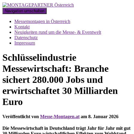
Navigation umschalten
Messemontagen in Österreich
Kontakt
Neuigkeiten rund um die Messe- & Eventwelt
Datenschutz
Impressum
Schlüsselindustrie
Messewirtschaft: Branche
sichert 280.000 Jobs und
erwirtschaftet 30 Milliarden
Euro
Veröffentlicht von
Messe-Montagen.at
am
8. Januar 2026
Die Messewirtschaft in Deutschland trägt Jahr für Jahr mit gut
30 Milliarden Euro wirtschaftlichen Effekten zum Wohlstand