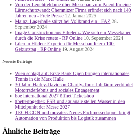
Von der Leuchtreklame über Messebau zum Patent für eine
Lärmschutzwand: Chemnitzer Firma erfindet sich nach 140
Jahren neu - Freie Presse
12. Januar 2025
Mainz: Lagerhalle stürzt bei Vollbrand ein - FAZ
28.
September 2024
Image Construction aus Erkelenz: Wie sich ein Messebauer
durch die Krise rettete - RP Online
10. September 2024
Lüco in Hilden: Experten für Messebau feiern 100.
Geburtstag - RP Online
19. August 2024
Neueste Beiträge
Wien schlägt auf: Erste Bank Open bringen internationales
Tennis in die Marx Halle
30 Jahre Harley-Davidson Charity-Tour: Jubiläum verbindet
Motorraderlebnis und soziales Engagement
boe international 2027 öffnet Ticketshop
#bettertogether: FSB und aquanale stellen Wasser in den
Mittelpunkt der Messe 2027
TECH.CON und movatec: Neues Fachmessedoppel bringt
Automation von Produktion bis Logistik zusammen
Ähnliche Beiträge