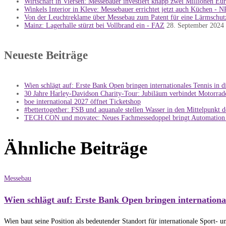
Wirtschaft in Viersen: Messebauer investiert knapp zwei Millionen Eu
Winkels Interior in Kleve: Messebauer errichtet jetzt auch Küchen - 
Von der Leuchtreklame über Messebau zum Patent für eine Lärmschutz
Mainz: Lagerhalle stürzt bei Vollbrand ein - FAZ
28. September 2024
Neueste Beiträge
Wien schlägt auf: Erste Bank Open bringen internationales Tennis in 
30 Jahre Harley-Davidson Charity-Tour: Jubiläum verbindet Motorrad
boe international 2027 öffnet Ticketshop
#bettertogether: FSB und aquanale stellen Wasser in den Mittelpunkt 
TECH.CON und movatec: Neues Fachmessedoppel bringt Automation 
Ähnliche Beiträge
Messebau
Wien schlägt auf: Erste Bank Open bringen internationa
Wien baut seine Position als bedeutender Standort für internationale Sport- 