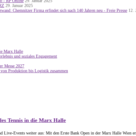
ro - RP Online
29. Januar 2025
NRZ
29. Januar 2025
wand: Chemnitzer Firma erfindet sich nach 140 Jahren neu - Freie Presse
12. 
die Marx Halle
erlebnis und soziales Engagement
der Messe 2027
von Produktion bis Logistik zusammen
les Tennis in die Marx Halle
und Live-Events weiter aus: Mit den Erste Bank Open in der Marx Halle Wien erhä