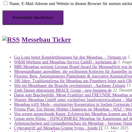
Name, E-Mail-Adresse und Website in diesem Browser für meinen nächs
Messebau Ticker
Gia Long bietet Komplettlösungen für den Messebau. - Vietnam.vn
5.
W&M Werbung und Messebau-Service GmbH - ksvhessen.de
2. Augu
MBI-Messebau gewinnt German Brand Award für Messeauftritt von Ama
Messestandbauer auswählen: die wichtigsten Kriterien für Aussteller i
Plexotec Rees: Automatisiertes Plattenlager & innovative Kunststoffv
180 Jahre: Traditionsfirma für Messebau aus Pinneberg feiert nach 
Wie ein Messebauer die Branche revolutioniert - Aachener Zeitung
13.
Zeeh Design übernimmt BRACE Group - new-business.de
22. Dezem
Daten statt Bauchgefühl: Messe Frankfurt und FREUNDE Messebau sch
Wagner Messebau GmbH unter vorläufiger Insolvenzverwaltung – Ma
Messebau trifft Mode - einzigartige Kooperation in Sachen Corporate
Prisma Plan: Ein Herner Hidden Champion im Messebau - WAZ | West
Von wegen aussterbende Kunst: Erfolgreicher Messebau kommt aus Hor
Genau mein Klima – ISINGERMERZ Messebau für Kampmann auf der 
Arbeitssicherheit und Gesundheitsschutz im Messebau - Springer Natu
Cyberangriff auf Messebau-Gruppe Syma - Inside IT
13. März 2025