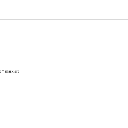
it
*
markiert