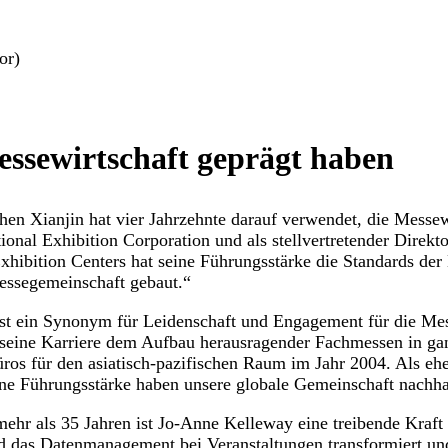
or)
Messewirtschaft geprägt haben
en Xianjin hat vier Jahrzehnte darauf verwendet, die Messewi
ional Exhibition Corporation und als stellvertretender Direkt
Exhibition Centers hat seine Führungsstärke die Standards der
essegemeinschaft gebaut.“
 ein Synonym für Leidenschaft und Engagement für die Messe
seine Karriere dem Aufbau herausragender Fachmessen in ga
üros für den asiatisch-pazifischen Raum im Jahr 2004. Als ehe
eine Führungsstärke haben unsere globale Gemeinschaft nachha
 mehr als 35 Jahren ist Jo-Anne Kelleway eine treibende Kraft 
nd das Datenmanagement bei Veranstaltungen transformiert un