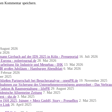
ten Kommentar speichern.
 August 2026
st 2026
nn Girrbach auf der IDS 2025 in Köln - Presseportal
16. Juli 2026
n Europa - polenjournal.de
28. Mai 2026
erarbeitung für Industrie und Messebau - IHK
13. Mai 2026
OMR großes Jubiläum - Hamburger Abendblatt
6. Mai 2026
 Februar 2026
ber 2025
ließen Partnerschaft bei Besucheranalyse - openPR.de
19. November 2025
ßnahmen zur Sicherung des Unternehmensvermögens angeordnet - Das Verbrau
 Fashion & Raumgestaltung - lifePR
29. August 2025
deutsche Allgemeine Zeitung
7. Mai 2025
st - shz.de
3. Mai 2025
ISH 2025, Isinger + Merz GmbH, Story - PresseBox
2. Mai 2025
re Link
26. April 2025