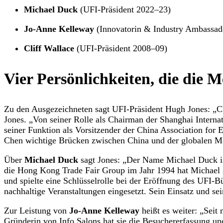
Michael Duck
(UFI-Präsident 2022–23)
Jo-Anne Kelleway
(Innovatorin & Industry Ambassad
Cliff Wallace
(UFI-Präsident 2008–09)
Vier Persönlichkeiten, die die 
Zu den Ausgezeichneten sagt UFI-Präsident Hugh Jones: „Ch
Jones. „Von seiner Rolle als Chairman der Shanghai Internat
seiner Funktion als Vorsitzender der China Association for 
Chen wichtige Brücken zwischen China und der globalen M
Über
Michael Duck
sagt Jones:
„
Der Name Michael Duck ist
die Hong Kong Trade Fair Group im Jahr 1994 hat Michael 
und spielte eine Schlüsselrolle bei der Eröffnung des UFI-B
nachhaltige Veranstaltungen eingesetzt. Sein Einsatz und s
Zur Leistung von
Jo-Anne Kelleway
heißt es weiter: „Seit
Gründerin von Info Salons hat sie die Besuchererfassung u