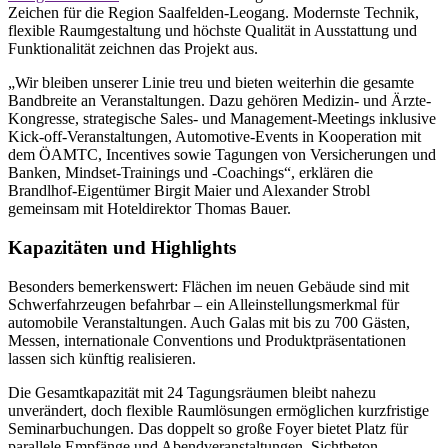
Zeichen für die Region Saalfelden-Leogang. Modernste Technik,
flexible Raumgestaltung und höchste Qualität in Ausstattung und
Funktionalität zeichnen das Projekt aus.
„Wir bleiben unserer Linie treu und bieten weiterhin die gesamte
Bandbreite an Veranstaltungen. Dazu gehören Medizin- und Ärzte-
Kongresse, strategische Sales- und Management-Meetings inklusive
Kick-off-Veranstaltungen, Automotive-Events in Kooperation mit
dem ÖAMTC, Incentives sowie Tagungen von Versicherungen und
Banken, Mindset-Trainings und -Coachings“, erklären die
Brandlhof-Eigentümer Birgit Maier und Alexander Strobl
gemeinsam mit Hoteldirektor Thomas Bauer.
Kapazitäten und Highlights
Besonders bemerkenswert: Flächen im neuen Gebäude sind mit
Schwerfahrzeugen befahrbar – ein Alleinstellungsmerkmal für
automobile Veranstaltungen. Auch Galas mit bis zu 700 Gästen,
Messen, internationale Conventions und Produktpräsentationen
lassen sich künftig realisieren.
Die Gesamtkapazität mit 24 Tagungsräumen bleibt nahezu
unverändert, doch flexible Raumlösungen ermöglichen kurzfristige
Seminarbuchungen. Das doppelt so große Foyer bietet Platz für
parallele Empfänge und Abendveranstaltungen. Sichtbeton,