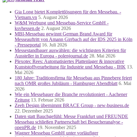
Gia Long bietet Komplettlösungen für den Messebau. -
Vietnam.vn
5. August 2026
W&M Werbung und Messebau-Service GmbH -
ksvhessen.de
2. August 2026
MBI-Messebau gewinnt German Brand Award für
Messeauftritt von Amann Girrbach auf der IDS 2025 in Köln
- Presseportal
16. Juli 2026
Messestandbauer auswählen: die wichtigsten Kriterien für
Aussteller in Europa - polenjournal.de
28. Mai 2026
Plexotec Rees: Automatisiertes Plattenlager & innovative
Kunststoffverarbeitung für Industrie und Messebau - IHK
13.
Mai 2026
180 Jahre: Traditionsfirma für Messebau aus Pinneberg feiert
nach OMR großes Jubiläum - Hamburger Abendblatt
6. Mai
2026
Wie ein Messebauer die Branche revolutioniert - Aachener
Zeitung
13. Februar 2026
Zeeh Design übernimmt BRACE Group - new-business.de
22. Dezember 2025
Daten statt Bauchgefühl: Messe Frankfurt und FREUNDE
Messebau schließen Partnerschaft bei Besucheranalyse -
openPR.de
19. November 2025
Wagner Messebau GmbH unter vorläufiger