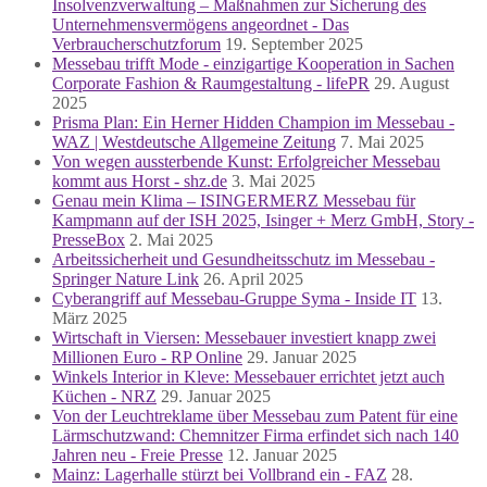
Insolvenzverwaltung – Maßnahmen zur Sicherung des
Unternehmensvermögens angeordnet - Das
Verbraucherschutzforum
19. September 2025
Messebau trifft Mode - einzigartige Kooperation in Sachen
Corporate Fashion & Raumgestaltung - lifePR
29. August
2025
Prisma Plan: Ein Herner Hidden Champion im Messebau -
WAZ | Westdeutsche Allgemeine Zeitung
7. Mai 2025
Von wegen aussterbende Kunst: Erfolgreicher Messebau
kommt aus Horst - shz.de
3. Mai 2025
Genau mein Klima – ISINGERMERZ Messebau für
Kampmann auf der ISH 2025, Isinger + Merz GmbH, Story -
PresseBox
2. Mai 2025
Arbeitssicherheit und Gesundheitsschutz im Messebau -
Springer Nature Link
26. April 2025
Cyberangriff auf Messebau-Gruppe Syma - Inside IT
13.
März 2025
Wirtschaft in Viersen: Messebauer investiert knapp zwei
Millionen Euro - RP Online
29. Januar 2025
Winkels Interior in Kleve: Messebauer errichtet jetzt auch
Küchen - NRZ
29. Januar 2025
Von der Leuchtreklame über Messebau zum Patent für eine
Lärmschutzwand: Chemnitzer Firma erfindet sich nach 140
Jahren neu - Freie Presse
12. Januar 2025
Mainz: Lagerhalle stürzt bei Vollbrand ein - FAZ
28.